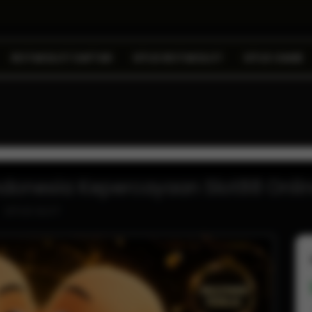
BOTAKSLOT DAFTAR
SITUS BOTAKSLOT
SITUS GAME
ndonesia Kepercayaan Slot88 Onlin
SITUS SLOT