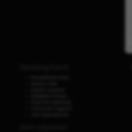
Tentang Kami
Perusahaan Kami
Aturan main
Syarat Layanan
Kebijakan Privasi
Payment Methods
Customer Support
Jam Operasional
Jam Layanan